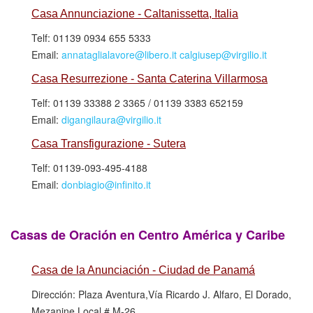
Casa Annunciazione - Caltanissetta, Italia
Telf: 01139 0934 655 5333
Email:
annataglialavore@libero.it
calgiusep@virgilio.it
Casa Resurrezione - Santa Caterina Villarmosa
Telf: 01139 33388 2 3365 / 01139 3383 652159
Email:
digangilaura@virgilio.it
Casa Transfigurazione - Sutera
Telf: 01139-093-495-4188
Email:
donbiagio@infinito.it
Casas de Oración en Centro América y Caribe
Casa de la Anunciación - Ciudad de Panamá
Dirección: Plaza Aventura,Vía Ricardo J. Alfaro, El Dorado,
Mezanine Local # M-26